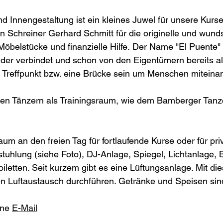
d Innengestaltung ist ein kleines Juwel für unsere Kurs
en
Schreiner Gerhard Schmitt für die originelle und wu
Möbelstücke und finanzielle Hilfe.
Der Name "El Puente" 
er verbindet und schon von den Eigentümern bereits al
 Treffpunkt bzw. eine Brücke sein um Menschen miteina
ren Tänzern als Trainingsraum, wie dem Bamberger Tan
m an den freien Tag für fortlaufende Kurse oder für pri
estuhlung (siehe Foto), DJ-Anlage, Spiegel, Lichtanlage,
iletten. Seit kurzem gibt es eine Lüftungsanlage. Mit di
en Luftaustausch
durchführen
. Getränke und Speisen sin
ine
E-Mail