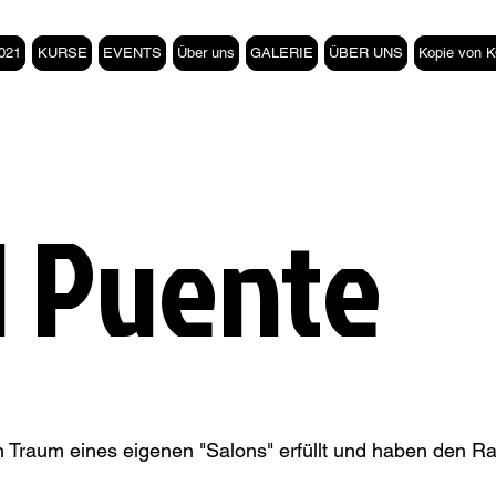
021
KURSE
EVENTS
Über uns
GALERIE
ÜBER UNS
Kopie von
l Puente
 Traum eines eigenen "Salons" erfüllt und haben den Ra