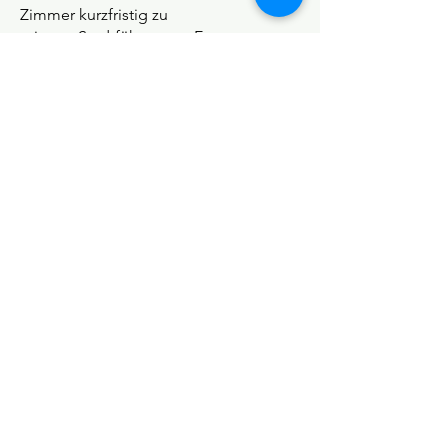
Zimmer kurzfristig zu
mieten:
Stadtführungen-Events-
Bamberg-Uschis Traumstadtservice
Anmeldung nur noch auf Warteliste möglich
Queer and Friends -
Bamberger Tango Tage
Details
©Tango y más