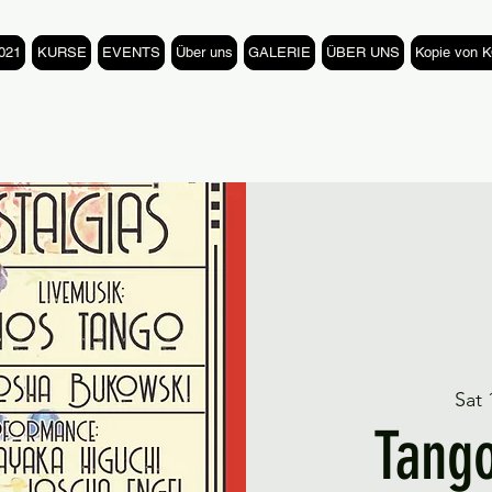
021
KURSE
EVENTS
Über uns
GALERIE
ÜBER UNS
Kopie von
Sat 
Tango