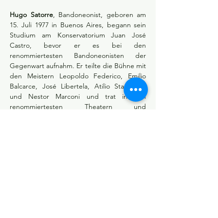
Hugo Satorre
, Bandoneonist, geboren am 
15. Juli 1977 in Buenos Aires, begann sein 
Studium am Konservatorium Juan José 
Castro, bevor er es bei den 
renommiertesten Bandoneonisten der 
Gegenwart aufnahm. Er teilte die Bühne mit 
den Meistern Leopoldo Federico, Emilio 
Balcarce, José Libertela, Atilio Stampone 
und Nestor Marconi und trat in den 
renommiertesten Theatern und 
Konzertsälen der fünf Kontinente auf.
Emiliano Faryna,
 Gitarrist, Komponist und 
Arrangeur, geboren am 25. April 1980 in 
Buenos Aires, begann seine musikalische 
Ausbildung im Alter von zehn Jahren. Er 
studierte auch an der Musikschule J. P. 
Esnaola und insbesondere bei Meister 
Marcelo Gutfraind. Er hat mehrere 
argentinische Musikensembles integriert, 
mit denen er Aufnahmen gemacht hat und 