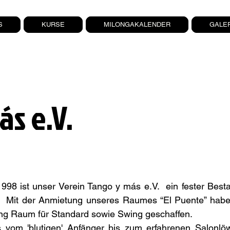
S
KURSE
MILONGAKALENDER
GALE
s e.V.
998 ist unser Verein Tango y más e.V. ein fester Besta
Mit der Anmietung unseres Raumes “El Puente” haben 
ng Raum für Standard sowie Swing geschaffen.
s vom 'blutigen' Anfänger bis zum erfahrenen Salonlö