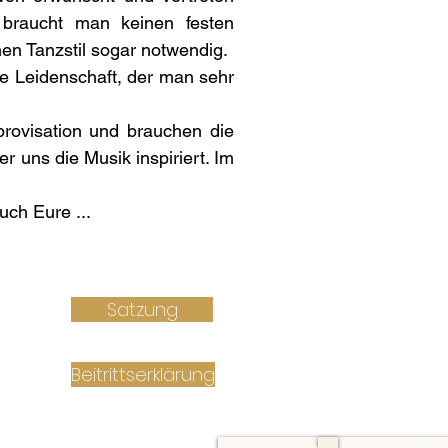
 braucht man keinen festen
en Tanzstil sogar notwendig.
ne Leidenschaft, der man sehr
provisation und brauchen die
r uns die Musik inspiriert. Im
uch Eure ...
Satzung
Beitrittserklärung
Impressum
Datenschutzerk