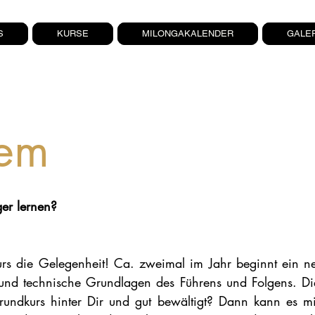
S
KURSE
MILONGAKALENDER
GALE
tem
er lernen?
urs die Gelegenheit! Ca. zweimal im Jahr beginnt ein n
e und technische Grundlagen des Führens und Folgens. D
rundkurs hinter Dir und gut bewältigt? Dann kann es 