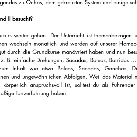
legendes zu Ochos, dem gekreuzten System und einige sc
nd II besucht?
ukurs weiter gehen. Der Unterricht ist themenbezogen 
n wechseln monatlich und werden auf unserer Homepage
ch gut durch die Grundkurse manövriert haben und nun b
 z. B. einfache Drehungen, Sacadas, Boleos, Barridas …. 
n zum Inhalt wie etwa Boleos, Sacadas, Ganchos, D
nen und ungewöhnlichen Abfolgen. Weil das Material nic
örperlich anspruchsvoll ist, solltest du als Führende
mäßige Tanzerfahrung haben.