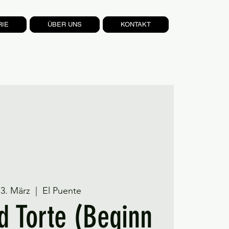
RIE
ÜBER UNS
KONTAKT
13. März
  |  
El Puente
d Torte (Beginn