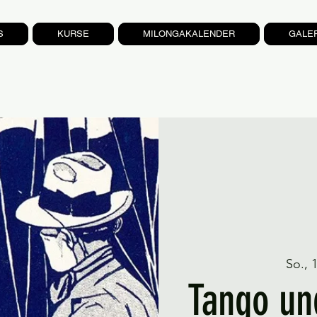
S
KURSE
MILONGAKALENDER
GALE
So., 
Tango un