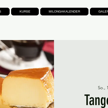
S
KURSE
MILONGAKALENDER
GALE
So., 
Tang