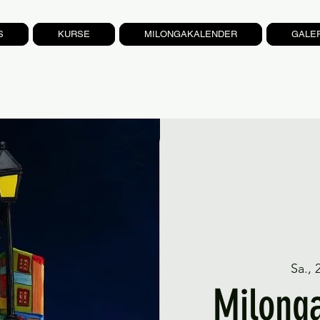
S
KURSE
MILONGAKALENDER
GALE
Sa., 
Milonga