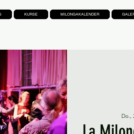
S
KURSE
MILONGAKALENDER
GALE
Do., 
La Milon