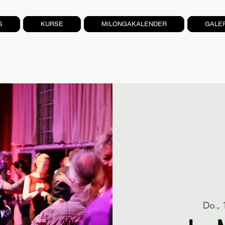
S
KURSE
MILONGAKALENDER
GALE
Do., 