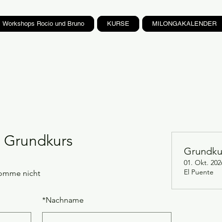
Workshops Rocio und Bruno
KURSE
MILONGAKALENDER
 Grundkurs
Grundku
01. Okt. 202
El Puente
omme nicht
*
Nachname