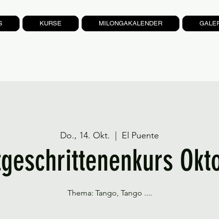
S
KURSE
MILONGAKALENDER
GALE
Do., 14. Okt.
  |  
El Puente
tgeschrittenenkurs Okt
Thema: Tango, Tango ....