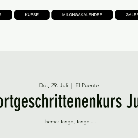
S
KURSE
MILONGAKALENDER
GALE
Do., 29. Juli
  |  
El Puente
ortgeschrittenenkurs Ju
Thema: Tango, Tango ....