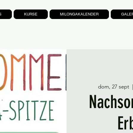
S
KURSE
MILONGAKALENDER
GALE
dom, 27 sept
  
Nachso
Er