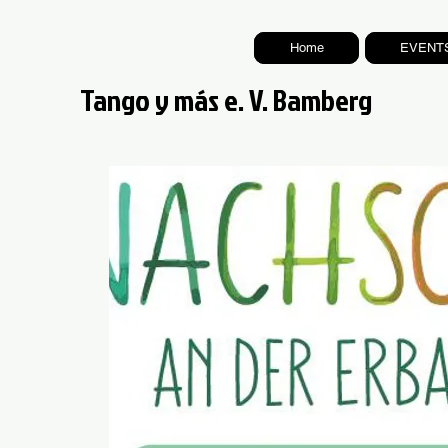
Home
EVENT
Tango y más e. V. Bamberg