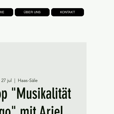
RIE
ÜBER UNS
KONTAKT
 27 jul
  |  
Haas-Säle
p "Musikalität
go" mit Ariel