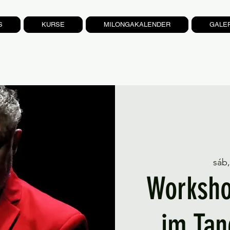
S
KURSE
MILONGAKALENDER
GALE
sáb,
Worksho
im Tan