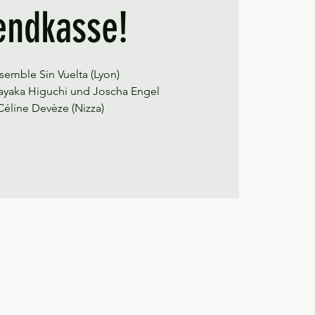
endkasse!
nsemble Sin Vuelta (Lyon)
ayaka Higuchi und Joscha Engel
Céline Devèze (Nizza)