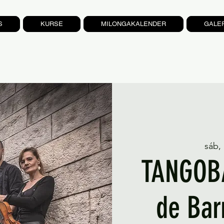
S
KURSE
MILONGAKALENDER
GALE
sáb,
TANGOB
de Bar