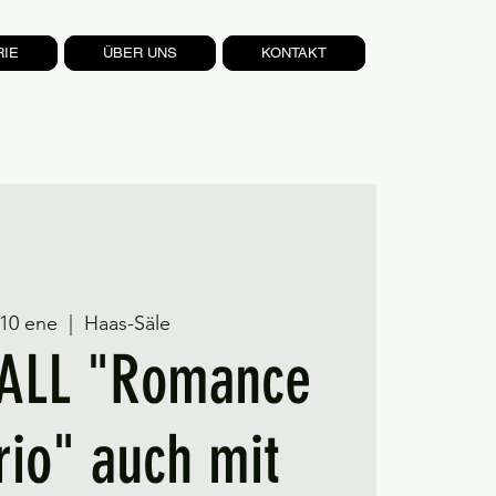
RIE
ÜBER UNS
KONTAKT
 10 ene
  |  
Haas-Säle
ALL "Romance
rio" auch mit