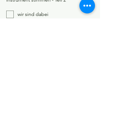
wir sind dabei
WS 5 - So., 15:00 - 16:30 Uhr: Wie auf
Wolken gehen
wir sind dabei
Siguiente
2.
Políticas del evento
©Tango y más