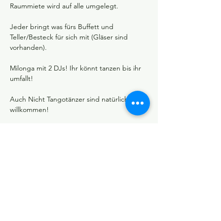
Raummiete wird auf alle umgelegt.
Jeder bringt was fürs Buffett und 
Teller/Besteck für sich mit (Gläser sind 
vorhanden).
Milonga mit 2 DJs! Ihr könnt tanzen bis ihr 
umfallt!
Auch Nicht Tangotänzer sind natürlich 
willkommen!
Verbindliche Zusage bitte an Heiko Stelzig 
(mymoro@web.de oder persönlich). 
Dann steht ihr auf der Gästeliste!
Und wer spontan kommt (bitte trotzdem 
was fürs Buffett & Teller/Besteck 
mitbringen) ist auch willkommen.