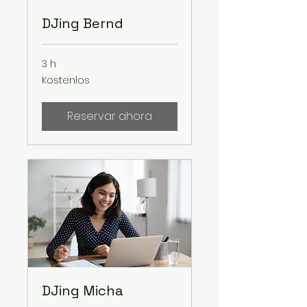
DJing Bernd
3 h
Kostenlos
Kostenlos
Reservar ahora
DJing Micha